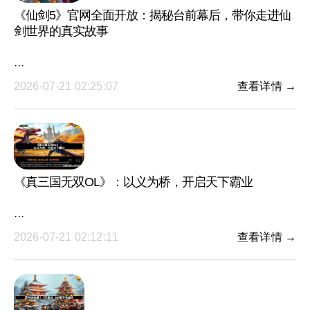
《仙剑5》官网全面开放：揭秘台前幕后，带你走进仙
剑世界的真实故事
···
2026-07-21 02:25:07
查看详情 →
《真三国无双OL》：以义为桥，开启天下霸业
···
2026-07-21 02:12:11
查看详情 →